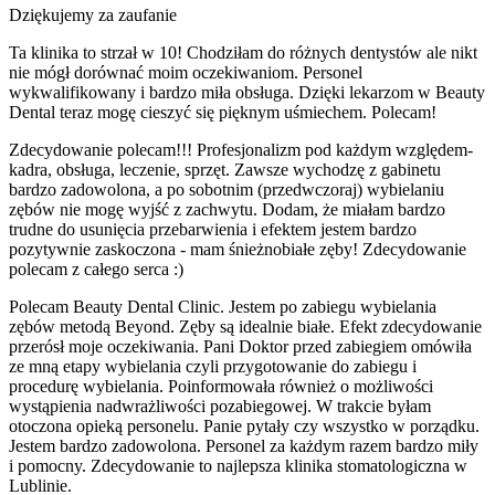
Dziękujemy za zaufanie
Ta klinika to strzał w 10! Chodziłam do różnych dentystów ale nikt
nie mógł dorównać moim oczekiwaniom. Personel
wykwalifikowany i bardzo miła obsługa. Dzięki lekarzom w Beauty
Dental teraz mogę cieszyć się pięknym uśmiechem. Polecam!
Zdecydowanie polecam!!! Profesjonalizm pod każdym względem-
kadra, obsługa, leczenie, sprzęt. Zawsze wychodzę z gabinetu
bardzo zadowolona, a po sobotnim (przedwczoraj) wybielaniu
zębów nie mogę wyjść z zachwytu. Dodam, że miałam bardzo
trudne do usunięcia przebarwienia i efektem jestem bardzo
pozytywnie zaskoczona - mam śnieżnobiałe zęby! Zdecydowanie
polecam z całego serca :)
Polecam Beauty Dental Clinic. Jestem po zabiegu wybielania
zębów metodą Beyond. Zęby są idealnie białe. Efekt zdecydowanie
przerósł moje oczekiwania. Pani Doktor przed zabiegiem omówiła
ze mną etapy wybielania czyli przygotowanie do zabiegu i
procedurę wybielania. Poinformowała również o możliwości
wystąpienia nadwrażliwości pozabiegowej. W trakcie byłam
otoczona opieką personelu. Panie pytały czy wszystko w porządku.
Jestem bardzo zadowolona. Personel za każdym razem bardzo miły
i pomocny. Zdecydowanie to najlepsza klinika stomatologiczna w
Lublinie.