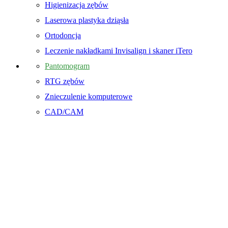
Higienizacja zębów
Laserowa plastyka dziąsła
Ortodoncja
Leczenie nakładkami Invisalign i skaner iTero
Pantomogram
RTG zębów
Znieczulenie komputerowe
CAD/CAM
Godziny otwarcia
Pn - Pt : 8:00 - 20:00
Sb: 8:00 - 14:00