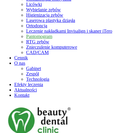
Licówki
Wybielanie zębów
Higienizacja zębów
Laserowa plastyka dziąsła
Ortodoncja
Leczenie nakładkami Invisalign i skaner iTero
Pantomogram
RTG zębów
Znieczulenie komputerowe
CAD/CAM
Cennik
O nas
Gabinet
Zespół
Technologia
Efekty leczenia
Aktualności
Kontakt