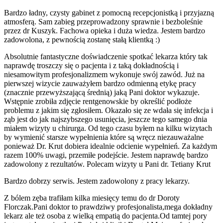
Bardzo ładny, czysty gabinet z pomocną recepcjonistką i przyjazną
atmosferą. Sam zabieg przeprowadzony sprawnie i bezboleśnie
przez dr Kuszyk. Fachowa opieka i duża wiedza. Jestem bardzo
zadowolona, z pewnością zostanę stałą klientką :)
Absolutnie fantastyczne doświadczenie spotkać lekarza który tak
naprawdę troszczy się o pacjenta i z taką dokładnością i
niesamowitym profesjonalizmem wykonuje swój zawód. Już na
pierwszej wizycie zauważyłem bardzo odmienną etykę pracy
(znacznie przewyższającą średnią) jaką Pani doktor wykazuje.
Wstępnie zrobiła zdjęcie rentgenowskie by określić podłoże
problemu z jakim się zgłosiłem. Okazało się ze wdała się infekcja i
ząb jest do jak najszybszego usunięcia, jeszcze tego samego dnia
miałem wizyty u chirurga. Od tego czasu byłem na kilku wizytach
by wymienić starsze wypełnienia które są wręcz niezauważalne
ponieważ Dr. Krut dobiera idealnie odcienie wypełnień. Za każdym
razem 100% uwagi, przemiłe podejście. Jestem naprawdę bardzo
zadowolony z rezultatów. Polecam wizyty u Pani dr. Tetiany Krut
Bardzo dobrzy serwis. Jestem zadowolony z pracy lekarzy.
Z bólem zęba trafiłam kilka miesięcy temu do dr Doroty
Florczak.Pani doktor to prawdziwy profesjonalista,mega dokładny
lekarz ale też osoba z wielką empatią do pacjenta.Od tamtej pory