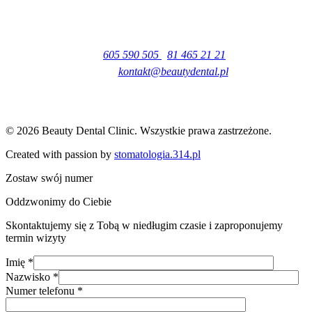
Kontakt
tel:
605 590 505
|
81 465 21 21
e-mail:
kontakt@beautydental.pl
ul. Matki Teresy z Kalkuty 18 lok. 13
20-538 Lublin
© 2026 Beauty Dental Clinic. Wszystkie prawa zastrzeżone.
Created with passion by
stomatologia.314.pl
Zostaw swój numer
Oddzwonimy do Ciebie
Skontaktujemy się z Tobą w niedługim czasie i zaproponujemy
termin wizyty
Imię *
Nazwisko *
Numer telefonu *