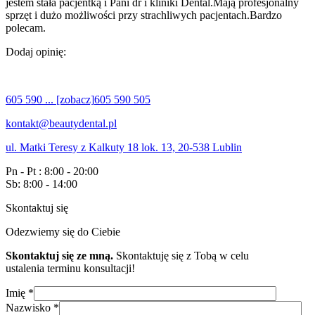
jestem stała pacjentką i Pani dr i kliniki Dental.Mają profesjonalny
sprzęt i dużo możliwości przy strachliwych pacjentach.Bardzo
polecam.
Dodaj opinię:
605 590 ... [zobacz]
605 590 505
kontakt@beautydental.pl
ul. Matki Teresy z Kalkuty 18 lok. 13, 20-538 Lublin
Pn - Pt : 8:00 - 20:00
Sb: 8:00 - 14:00
Skontaktuj się
Odezwiemy się do Ciebie
Skontaktuj się ze mną.
Skontaktuję się z Tobą w celu
ustalenia terminu konsultacji!
Imię *
Nazwisko *