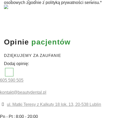
osobowych zgodnie z
polityką prywatności serwisu.
*
Opinie
pacjentów
DZIĘKUJEMY ZA ZAUFANIE
Dodaj opinię:
605 590 505
ZOSTAW SWÓJ NUMER
Oddzwonimy do Ciebie
kontakt@beautydental.pl
ul. Matki Teresy z Kalkuty 18 lok. 13, 20-538 Lublin
Skontaktujemy się z Tobą w niedługim czasie i
zaproponujemy termin wizyty
Pn - Pt : 8:00 - 20:00