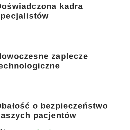
Doświadczona kadra
specjalistów
Nowoczesne zaplecze
technologiczne
Dbałość o bezpieczeństwo
naszych pacjentów