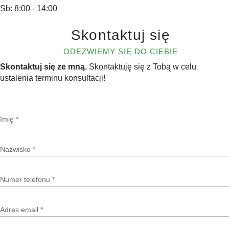
Sb: 8:00 - 14:00
Imię *
Skontaktuj się
ODEZWIEMY SIĘ DO CIEBIE
Nazwisko *
Skontaktuj się ze mną.
Skontaktuję się z Tobą w celu
ustalenia terminu konsultacji!
Numer telefonu *
Adres email *
Imię *
Wiadomość
Nazwisko *
Numer telefonu *
Adres email *
Wyrażam zgodę na przetwarzanie moich danych osobowych zgodnie
z
polityką prywatności serwisu.
*