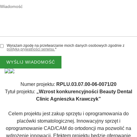
Wiadomość
WYŚLIJ WIADOMOŚĆ
605 590 505
kontakt@beautydental.pl
Wyrażam zgodę na przetwarzanie moich danych osobowych zgodnie z
polityką prywatności serwisu.
*
WYŚLIJ WIADOMOŚĆ
Numer projektu:
RPLU.03.07.00-06-0071/20
Tytuł projektu:
„Wzrost konkurencyjności Beauty Dental
Clinic Agnieszka Krawczyk”
Celem projektu jest zakup sprzętu i oprogramowania do
placówki stomatologicznej. Innowacyjny sprzęt i
oprogramowanie CAD/CAM do ortodoncji ma pozwolić na
wdrożenie innowacji. Efektem projektu będzie oferowanie