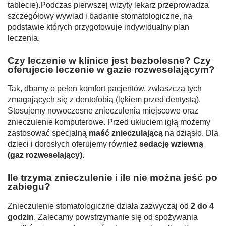
tablecie).Podczas pierwszej wizyty lekarz przeprowadza
szczegółowy wywiad i badanie stomatologiczne, na
podstawie których przygotowuje indywidualny plan
leczenia.
Czy leczenie w klinice jest bezbolesne? Czy
oferujecie leczenie w gazie rozweselającym?
Tak, dbamy o pełen komfort pacjentów, zwłaszcza tych
zmagających się z dentofobią (lękiem przed dentystą).
Stosujemy nowoczesne znieczulenia miejscowe oraz
znieczulenie komputerowe. Przed ukłuciem igłą możemy
zastosować specjalną
maść znieczulającą
na dziąsło. Dla
dzieci i dorosłych oferujemy również
sedację wziewną
(gaz rozweselający)
.
Ile trzyma znieczulenie i ile nie można jeść po
zabiegu?
Znieczulenie stomatologiczne działa zazwyczaj od
2 do 4
godzin
. Zalecamy powstrzymanie się od spożywania